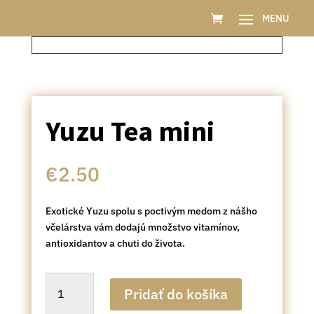
Yuzu Tea mini
€
2.50
Exotické Yuzu spolu s poctivým medom z nášho
včelárstva vám dodajú množstvo vitamínov,
antioxidantov a chuti do života.
množstvo
Pridať do košíka
Yuzu
Tea