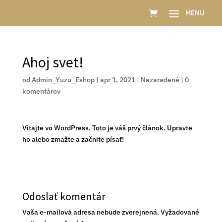
Ahoj svet!
od
Admin_Yuzu_Eshop
|
apr 1, 2021
|
Nezaradené
|
0
komentárov
Vitajte vo WordPress. Toto je váš prvý článok. Upravte
ho alebo zmažte a začnite písať!
Odoslať komentár
Vaša e-mailová adresa nebude zverejnená.
Vyžadované