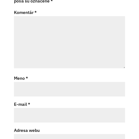
polia sú označené
*
Komentár
*
Meno
*
E-mail
*
Adresa webu